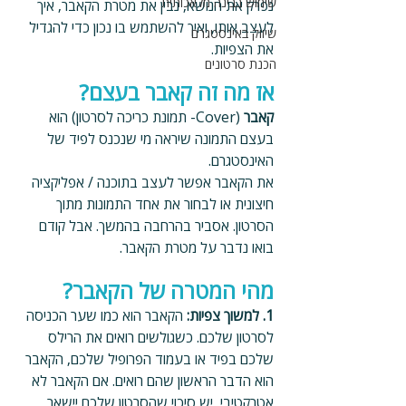
שימוש בבינה מלאכותית
נפרק את הנושא, נבין את מטרת הקאבר, איך 
לעצב אותו, ואיך להשתמש בו נכון כדי להגדיל 
שיווק באינסטגרם
את הצפיות.
הכנת סרטונים
אז מה זה קאבר בעצם? 
קאבר
 (Cover- תמונת כריכה לסרטון) הוא 
בעצם התמונה שיראה מי שנכנס לפיד של 
האינסטגרם.
את הקאבר אפשר לעצב בתוכנה / אפליקציה 
חיצונית או לבחור את אחד התמונות מתוך 
הסרטון. אסביר בהרחבה בהמשך. אבל קודם 
בואו נדבר על מטרת הקאבר.
מהי המטרה של הקאבר?
1. למשוך צפיות: 
הקאבר הוא כמו שער הכניסה 
לסרטון שלכם. כשגולשים רואים את הרילס 
שלכם בפיד או בעמוד הפרופיל שלכם, הקאבר 
הוא הדבר הראשון שהם רואים. אם הקאבר לא 
אטרקטיבי, יש סיכוי שהסרטון שלכם יישאר 