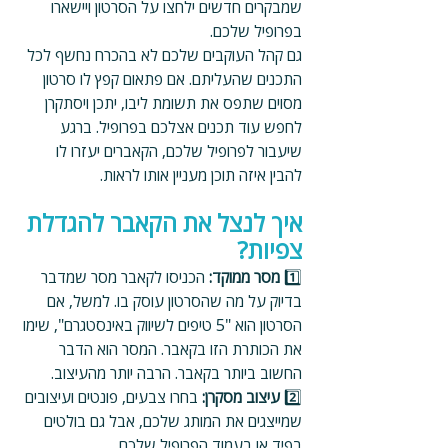
שמבקרים חדשים ילחצו על הסרטון ויישארו 
בפרופיל שלכם. 
גם קהל העוקבים שלכם לא בהכרח נחשף לכל 
התכנים שהעליתם. אם פתאום קפץ לו סרטון 
מסוים שתפס את תשומת ליבו, יתכן ויסתקרן 
לחפש עוד תכנים אצלכם בפרופיל. ברגע 
שיעבור לפרופיל שלכם, הקאברים יעזרו לו 
להבין איזה תוכן מעניין אותו לראות.
איך לנצל את הקאבר להגדלת 
צפיות?
1️⃣ 
מסר ממוקד:
 הכניסו לקאבר מסר שמדבר 
בדיוק על מה שהסרטון עוסק בו. למשל, אם 
הסרטון הוא "5 טיפים לשיווק באינסטגרם", שימו 
את הכותרת הזו בקאבר. המסר הוא הדבר 
החשוב ביותר בקאבר. הרבה יותר מהעיצוב.
2️⃣ 
עיצוב מסקרן:
 בחרו צבעים, פונטים ועיצובים 
שמייצגים את המותג שלכם, אבל גם בולטים 
בפיד או בעמוד הפרופיל שלכם.