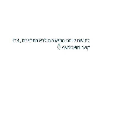
לתיאום שיחת התייעצות ללא התחייבות, צרו 
קשר בוואטסאפ 👇
יצירת קשר בוואטסאפ
שיווק באינסטגרם
סרטון באינסטגרם
שיווק באינסטגרם
פוסטים אחרונים
הצג הכול