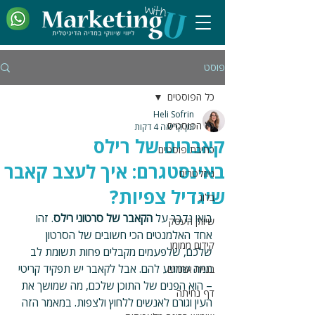
פוסט
כל הפוסטים
Heli Sofrin
כל הפוסטים
זמן קריאה 4 דקות
קאברים של רילס
כתיבת פוסטים
באינסטגרם: איך לעצב קאבר
ניוזלטרים
שיגדיל צפיות?
בלוג
בואו נדבר על 
הקאבר של סרטוני רילס
. זהו 
שיווק העסק
אחד האלמנטים הכי חשובים של הסרטון 
קידום ממומן
שלכם, שלפעמים מקבלים פחות תשומת לב 
ממה שמגיע להם. אבל לקאבר יש תפקיד קריטי 
בניית אתרים
– הוא הפנים של התוכן שלכם, מה שמושך את 
דף נחיתה
העין וגורם לאנשים ללחוץ ולצפות. במאמר הזה 