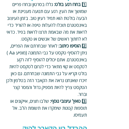
1️⃣ 
בחרו רגע בולט: 
גללו בסרטון ובחרו פריים 
שמושך את העין. רגע עם תנועה מעניינת או 
הבעה בולטת הוא תמיד רעיון טוב. בזמן העיצוב 
באינסטגרם תוכלו להעלות טיפה או להוריד כדי 
לראות את מה שבאמת תרצו לראות בפיד. כדאי 
לא לחתוך ראשים של אנשים או טקסט.
2️⃣ 
הוסיפו כיתוב: 
לאחר שבחרתם את הפריים, 
ניתן להוסיף טקסט על גבי התמונה (מופיע Aa ) 
באינסטגרם. אתם יכולים להוסיף לזה רקע 
לטקסט או קווי מתאר כדי לגרום לטקסט להיות 
בולט וקריא על גבי התמונה שבחרתם. גם כאן 
זיכרו שאנחנו נראה את הקאבר הזה בטלפון ולכן 
הטקסט צריך להיות מספיק גדול והמסר קצר 
וברור.
3️⃣ 
טאץ' עיצובי נוסף: 
שלבו חצים, אייקונים או 
תוספות קטנות שימקדו את תשומת הלב. אל 
תעמיסו.
ההבדל בין הקאבר להוק