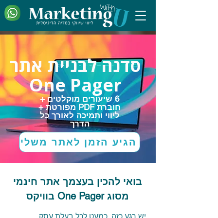
סדנה לבניית אתר
One Pager
6 שיעורים מוקלטים +
חוברת PDF מפורטת +
ליווי ותמיכה לאורך כל
הדרך
הגיע הזמן לאתר משלי
בואי להכין בעצמך אתר חינמי
מסוג One Pager בוויקס
יש רגע כזה, כמעט לכל בעלת עסק.