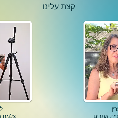
קצת עלינו
ין
לי
ניית אתרים
צלמת ת