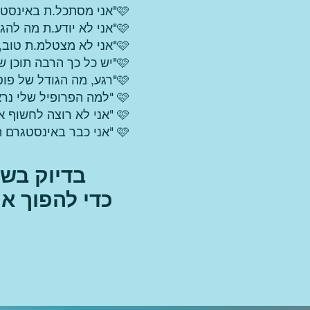
🩷"אני מסתכל.ת באינסטגרם ומקבלת חרדה"
🩷"אני לא יודע.ת מה להגיד בסרטונים"
🩷"אני לא מצטלמ.ת טוב, זה מרגיש מוזר"
🩷"יש כל כך הרבה תוכן שם בחוץ – למה שיקשיבו דווקא לי?"
🩷"רגע, מה הגודל של פוסט באינסטגרם?"
🩷 "למה הפרופיל שלי נראה לא מקצועי והעוקבים לא מגיעים?"
🩷 "אני לא רוצה לחשוף את החיים האישיים שלי"
🩷 "אני כבר באינסטגרם הרבה שנים ואף פעם לקוחות לא הגיעו משם"
בדיוק בשב
כדי להפוך את