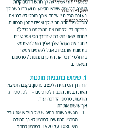
שימוש בבינה מלאכותית
במאמר הזה אני אראה לך 
חמש דרכים קלות 
לעצב סרטונים שייראו מקצועיים ויעבדו בשבילך.
שיווק באינסטגרם
בעזרת הכלים שאלמד אותך תוכלי לשדרג את 
הכנת סרטונים
הסרטונים והתמונות שלך ואפילו להכין סרטונים, 
בחלקם בלי לפתוח את המצלמה בכלל😯- 
למרות שאני חושבת שהדרך הכי אפקטיבית 
לחבר את הקהל שלך אליך הוא להשתמש 
בתמונות אותנטיות. אבל לפעמים אפשר 
בהחלט לתבל את התוכן בתמונות / סרטונים 
ממאגרים.
1. שימוש בתבניות מוכנות
זו הדרך הכי מהירה לעצב סרטון. בקנבה תמצאי 
מאות תבניות מוכנות לסרטונים – רילס, סטוריז, 
מודעות, סרטוני הדרכה ועוד.
איך עושים את זה:
חפשי בשורת החיפוש של הווידאו את גודל 
הסרטון המתאים. לסרטון לאורך המידה 
היא 1080 על 1920. לסרטון לרוחב 