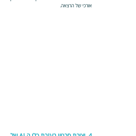
אורכי של הרצאה.
4. 
יצירת סרטון בעזרת כלי ה AI של 