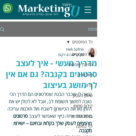
פוסט
כל הפוסטים
Heli Sofrin
כל הפוסטים
זמן קריאה 4 דקות
מדריך מעשי - איך לעצב
כתיבת פוסטים
סרטונים בקנבה? גם אם אין
ניוזלטרים
לך מושג בעיצוב
בלוג
נראה לי שכבר הבנת שסרטונים הם הדרך הכי 
שיווק העסק
טובה למשוך תשומת לב, אבל לא לכולן יש את 
קידום ממומן
הזמן (או את הכישרון) לשבת מול תוכנות עריכה 
מסובכות. איזה כייף שאפשר לעצב 
סרטונים 
בניית אתרים
מהממים לעסק שלך בקלות ובחינם – ישירות 
דף נחיתה
מקנבה
.