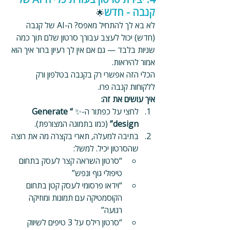
קנבה - חדש
🌟
לא בא לך להתחיל מאפס? ה-AI של קנבה 
(חדש) יכול לעצב עבורך סרטון שלם תוך כמה 
שניות בלבד — גם אם אין לך רעיון ברור איך הוא 
אמור להיראות.
הכלי הזה אפשרי רק בקנבה בטלפון ורק 
ללקוחות קנבה פרו.
איך עושים את זה:
לחצי על כפתור ה-✨ 
“Generate 
design”
 (כמו בתמונה המצורפת).
בתיבה למעלה, תארי בקצרה מה את רוצה 
שהסרטון יכיל. למשל:
“סרטון השראה קצר לעסק בתחום 
טיפולי גוף ונפש”
“וידאו פרסומי לעסק קטן בתחום 
הקוסמטיקה עם תמונות ומוזיקה 
רגועה”
“סרטון רילס על 3 טיפים לשיווק 