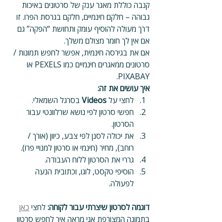
קנבה כוללת מאגר ענק של סרטונים באיכות 
גבוהה – חלקם חינמיים, חלקם בגרסת הפרו. זו 
דרך מעולה להוסיף עומק ותחושת “הפקה” גם 
אם אין לך חומר מצולם משלך.
אם את בגירסה חינמית, אפשר לחפש תמונות / 
סרטונים ממאגרים חינמיים כמו PEXELS או 
PIXABAY.
איך עושים את זה:
לחצי על 
Videos
 בסרגל השמאלי.
חפשי סרטון לפי נושא שרלוונטי עבור 
הסרטון.
את יכולה לסנן לפי צבע, כיוון (אורך / 
רוחב), מחיר (חינמי או סרטון למנויי פרו).
גררי את הסרטון ללוח העבודה.
הוסיפי טקסט, לוגו, וכתובית הנעה 
לפעולה.
דוגמה לסרטון שיצרתי עבור לקוחה:
 לחצי 
כאן
בתמונה המצורפת אני מראה איך לחפש סרטון 