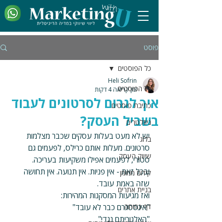
פוסט
כל הפוסטים
Heli Sofrin
כל הפוסטים
זמן קריאה 4 דקות
איך לגרום לסרטונים לעבוד
כתיבת פוסטים
בשביל העסק?
ניוזלטרים
יש לא מעט בעלות עסקים שכבר מצלמות 
בלוג
סרטונים. מעלות אותם כרילס, לפעמים גם 
שיווק העסק
סטורי, לפעמים אפילו משקיעות בעריכה.
ובכל זאת - אין פניות. אין תנועה. אין תחושה 
קידום ממומן
שזה באמת עובד.
בניית אתרים
ואז מגיעות המסקנות המהירות:
דף נחיתה
"אינסטגרם כבר לא עובד"
"האלגוריתם נגדי"