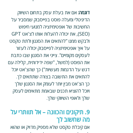
דוגמה: 
אם את בעלת עסק בתחום השיווק 
הדיגיטלי ומעלה פוסט בפייסבוק שמסביר על 
החשיבות של אופטימיזציה למנועי חיפוש 
(SEO), את יכולה להעלות אותו לצ'אט GPT 
ולבקש ממנו "להתאים את הסגנון ולתת טקסט 
על איך אופטימיזציה לפייסבוק יכולה לעזור 
לעסקים מקומיים". צייני את הסגנון שבו כתבת 
את הפוסט (למשל, "שפה ידידותית, קלילה עם 
דגש על הדגמות מעשיות") כך שהצ'אט יוכל 
להתאים את התשובה בצורה שתתאים לך.
כך הצ'אט מבין יותר לעומק את הסגנון שלך 
ויוכל להוציא תכנים שבאמת מתאימים לעסק 
שלך ולאופי השיווקי שלך.
9. תיקונים והכוונה – אל תוותרי על 
מה שחשוב לך
אם קיבלת טקסט שלא מספיק מדויק או שהוא 