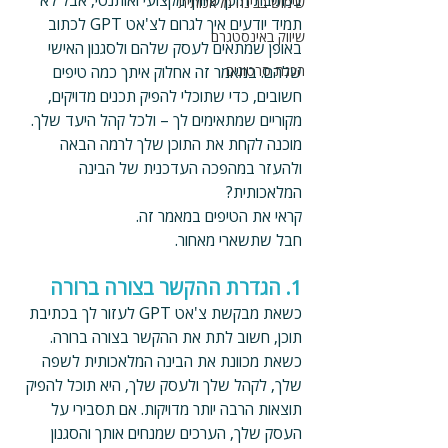
בכתיבת תוכן שיווקי מקצועי ואותנטי, אבל לא 
שימוש בבינה מלאכותית
תמיד יודעים איך לגרום לצ'אט GPT לכתוב 
שיווק באינסטגרם
באופן שמתאים לעסק שלהם ולסגנון האישי 
הכנת סרטונים
שלהם. במאמר זה אחלוק איתך כמה טיפים 
חשובים, כדי שתוכלי להפיק תכנים מדויקים, 
מקוריים שמתאימים לך – ולכל קהל היעד שלך. 
מוכנה לקחת את התוכן שלך לרמה הבאה 
ולהעזר במהפכה העדכנית של הבינה 
המלאכותית?
קראי את הטיפים במאמר זה.
חבל שתשארי מאחור.
1. הגדרת ההקשר בצורה ברורה
כשאת מבקשת צ'אט GPT לעזור לך בכתיבת 
תוכן, חשוב לתת את ההקשר בצורה ברורה. 
כשאת מכוונת את הבינה המלאכותית לשפה 
שלך, לקהל שלך ולעסק שלך, היא תוכל להפיק 
תוצאות הרבה יותר מדויקות. אם תסבירי על 
העסק שלך, הערכים שמנחים אותך והסגנון 