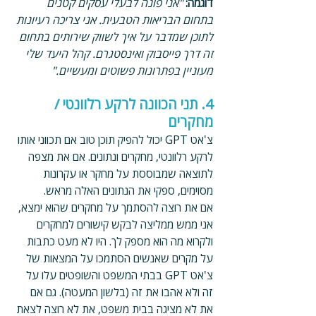
דוגמה: 
"אני פונה לבעלי עסקים קטנים 
בתחום הבריאות הטבעית. אני צריכה רעיונות 
לתוכן שמדבר על איך לשווק שירותים בתחום 
זה דרך פייסבוק ואינסטגרם. קהל היעד שלי 
מעוניין בפתרונות פשוטים ומעשיים."
4. תני הכוונה לרקע רלוונטי / 
מחקרים 
צ'אט GPT יכול להפיק תוכן טוב אם תכווני אותו 
לרקע רלוונטי, מחקרים ונתונים. אם את מצפה 
לתוצאה שמבוססת על מחקר או עקרונות 
מסוימים, ספקי את הנתונים האלה מראש.
אם את רוצה להסתמך על מחקרים שהוא ימצא, 
אני ממש ממליצה לבקש קישורים למחקרים 
ולקרוא מה הוא מספק לך. היו לא מעט כתבות 
על מקרים שאנשים הסתמכו על המצאות של 
צ'אט GPT בבתי המשפט והשופטים עלו על 
זה ולא אהבו את זה (בלשון המעטה). גם אם 
את לא מציגה בבית משפט, את לא רוצה לצאת 