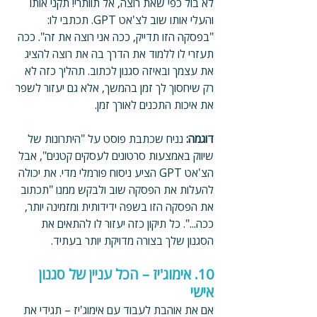
לא בול כפי שאת רוצה, אל תוותרי! תקני אותו 
והעלי אותו שוב לצ'אט GPT. תכתבי לו: 
"בפסקה הזו תדייק, ככה אני רוצה את זה". ככה 
תעזרי לו ללמוד את הדרך בה את רוצה להציג 
את עצמך ובאיזה סגנון לכתוב. תהליך כזה לא 
רק שיחסוך לך זמן בהמשך, אלא גם יעזור לשפר 
את איכות התכנים לאורך זמן.
דוגמה: 
נניח שכתבת פוסט על "היתרונות של 
שיווק באמצעות סרטונים לעסקים קטנים", אבל 
הצ'אט GPT הציע ניסוח פורמלי מדי. את יכולה 
להעלות את הפסקה שוב ולבקש ממנו "תכתוב 
את הפסקה הזו בשפה ידידותית ומזמינה יותר, 
ככה...". כל תיקון כזה יעזור לו להתאים את 
הסגנון שלך בצורה מדויקת יותר בעתיד.
10. אימוג'יז – הכל עניין של סגנון 
אישי
אם את אוהבת לעבוד עם אימוג'יז – תגידי את 