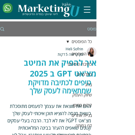
פוסט
כל הפוסטים
Heli Sofrin
כל הפוסטים
זמן קריאה 5 דקות
איך להפיק את המיטב
כתיבת פוסטים
מצ'אט GPT ב 2025
ניוזלטרים
טיפים לכתיבה מדויקת 
בלוג
שמתאימה לעסק שלך
שיווק העסק
קידום ממומן
האם את מוצאת את עצמך לפעמים מתוסכלת 
כשאת מנסה להוציא תוכן איכותי לעסק שלך 
בניית אתרים
מצ'אט GPT? את לא לבד. הרבה בעלי עסקים 
דף נחיתה
קטנים שואפים להעזר בבינה המלאכותית 