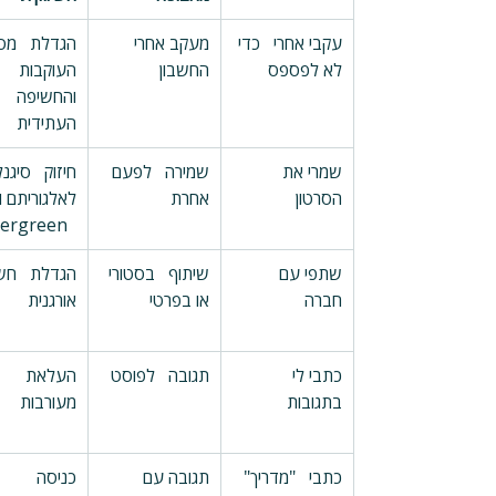
עקבי אחרי   כדי 
מעקב אחרי   
הגדלת   מס
לא לפספס
החשבון
העוקבות 
והחשיפה 
העתידית
שמרי את   
שמירה   לפעם 
חיזוק   סיגנל
הסרטון
אחרת
לאלגוריתם ות
  Evergreen
שתפי עם   
שיתוף   בסטורי 
הגדלת   חש
חברה
או בפרטי
אורגנית
כתבי לי   
תגובה   לפוסט
העלאת   
בתגובות
מעורבות
כתבי   "מדריך"
תגובה עם   
כניסה   