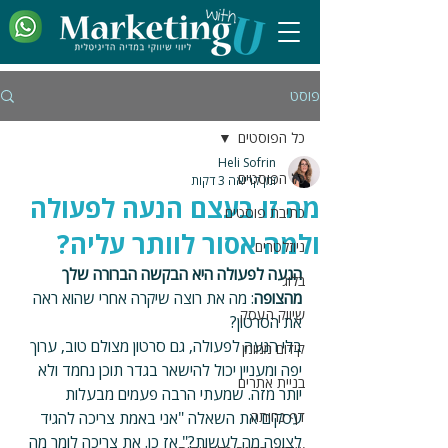
פוסט
כל הפוסטים
Heli Sofrin
כל הפוסטים
זמן קריאה 3 דקות
מה זו בעצם הנעה לפעולה
כתיבת פוסטים
ולמה אסור לוותר עליה?
ניוזלטרים
הנעה לפעולה
היא הבקשה הברורה שלך 
בלוג
מהצופה
: מה את רוצה שיקרה אחרי שהוא ראה 
שיווק העסק
את הסרטון? 
בלי הנעה לפעולה, גם סרטון מצולם טוב, ערוך 
קידום ממומן
יפה ומעניין יכול להישאר בגדר תוכן נחמד ולא 
בניית אתרים
יותר מזה. שמעתי הרבה פעמים מבעלות 
דף נחיתה
עסקים את השאלה "אני באמת צריכה להגיד 
לצופה מה לעשות?" אז כן. את צריכה לומר מה 