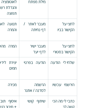
מילת מפתח
לאוטומציה 
והגדלת רשי
תפוצה
לחצי על   
מעבר לאתר   / 
תנועה   לאת
הקישור בביו
דף נחיתה
והמרה
לחצי על   
מעבר ישיר   
המרה   מהי
הקישור בסטורי
לדף יעד
שלחי לי   הודעה
הודעה   בפרטי
יצירת   לידים
חמים
הירשמי   עכשיו
הרשמה   
מכירה
לסדנה / אתגר
כתבי לי מה הכי 
שיתוף   קושי
איסוף   תובנ
קשה לך
+ חיבור רגש