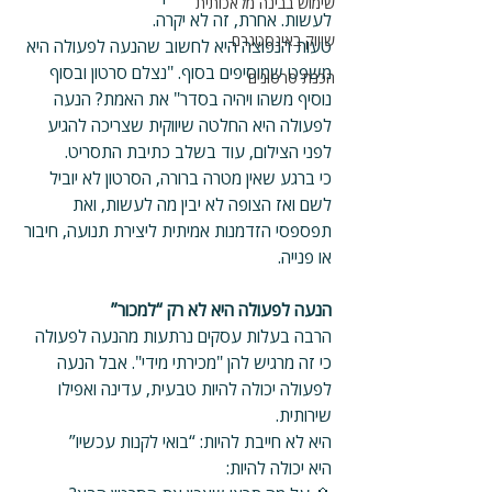
שימוש בבינה מלאכותית
לעשות. אחרת, זה לא יקרה.
שיווק באינסטגרם
טעות הנפוצה היא לחשוב שהנעה לפעולה היא 
משפט שמוסיפים בסוף. "נצלם סרטון ובסוף 
הכנת סרטונים
נוסיף משהו ויהיה בסדר" את האמת? הנעה 
לפעולה היא החלטה שיווקית שצריכה להגיע 
לפני הצילום, עוד בשלב כתיבת התסריט.
כי ברגע שאין מטרה ברורה, הסרטון לא יוביל 
לשם ואז הצופה לא יבין מה לעשות, ואת 
תפספסי הזדמנות אמיתית ליצירת תנועה, חיבור 
או פנייה.
הנעה לפעולה היא לא רק “למכור”
הרבה בעלות עסקים נרתעות מהנעה לפעולה 
כי זה מרגיש להן "מכירתי מידי". אבל הנעה 
לפעולה יכולה להיות טבעית, עדינה ואפילו 
שירותית.
היא לא חייבת להיות: “בואי לקנות עכשיו”
היא יכולה להיות: