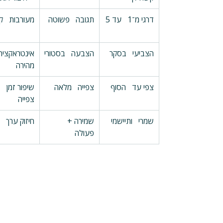
דרגי מ־1   עד 5
תגובה   פשוטה
מעורבות   ק
הצביעי   בסקר
הצבעה   בסטורי
אינטראקציה 
מהירה
צפי עד   הסוף
צפייה   מלאה
שיפור זמן   
צפייה
שמרי   ותיישמי
שמירה +   
חיזוק ערך
פעולה