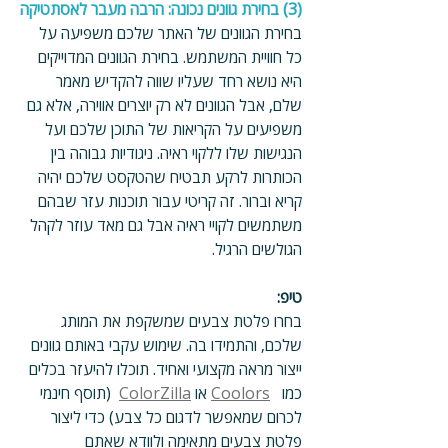
(3) בחירת גוונים נכונה: הרבה מעבר לאסתטיקה
בחירת הגוונים של האתר שלכם משפיעה על 
כל חוויית המשתמש. בחירת הגוונים המדוייקים 
היא נושא רחד שעליו שווה להקדיש מאמר 
שלם, אבל הגוונים לא רק יוצרים אווירה, אלא גם 
משפיעים על הקריאות של התוכן שלכם ועל 
הנגישות שלו ללקוי ראיה. ניגודיות גבוהה בין 
הכותרות לרקע תבטיח שהטקסט שלכם יהיה 
קריא וברור. זה קריטי עבור תוכנות עזר שבהם 
משתמשים לקויי ראיה אבל גם מאד עוזר לקהל 
הגולשים הרגיל.
טיפ:
בחרו פלטת צבעים שמשקפת את המותג 
שלכם, והתמידו בה. שימוש עקבי באותם גוונים 
ייצור מראה מקצועי ואחיד. תוכלו להיעזר בכלים 
כמו   
Coolors
 או 
ColorZilla
  (תוסף חינמי 
לכרום שמאפשר לדגום כל צבע) כדי ליצור 
פלטת צבעים מתאימה ולוודא שאתם 