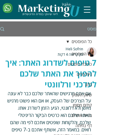
פוסט
כל הפוסטים
Heli Sofrin
כל הפוסטים
זמן קריאה 4 דקות
7 טיפים לשדרוג האתר: איך
כתיבת פוסטים
להפוך את האתר שלכם
ניוזלטרים
לעדכני ורלוונטי
בלוג
אם אתם מרגישים שהאתר שלכם כבר לא עונה 
שיווק העסק
על הצרכים של העסק, או אם הוא פשוט מרגיש 
קידום ממומן
מיושן ולא רלוונטי, הגיע הזמן לשדרג אותו. 
האתר שלכם הוא כרטיס הביקור הדיגיטלי 
בניית אתרים
שלכם, והלקוחות שופטים אתכם לפי מה שהם 
דף נחיתה
רואים. במאמר הזה, אשתף אתכם ב-7 טיפים 