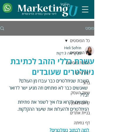
פוסט
כל הפוסטים
Heli Sofrin
כל הפוסטים
זמן קריאה 3 דקות
עשרת כללי הזהב לכתיבת
כתיבת פוסטים
ניוזלטרים שעובדים
ניוזלטרים
חשבת שניוזלטרים כבר עברו מן העולם?
בלוג
 שאנשים כבר לא פותחים וזה מגיע ישר לדואר 
שיווק העסק
זבל?
 המשיכו לקרוא וגלו איך לשפר את פתיחת 
קידום ממומן
הניוזלטרים ולהעלות את שיעור ההקלקות.
בניית אתרים
דף נחיתה
למה לכתוב ניוזלטרים?