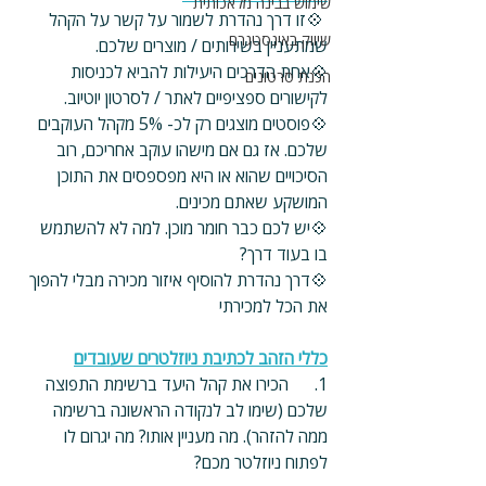
שימוש בבינה מלאכותית
 💠זו דרך נהדרת לשמור על קשר על הקהל 
שיווק באינסטגרם
שמתעניין בשירותים / מוצרים שלכם.
💠אחת הדרכים היעילות להביא לכניסות 
הכנת סרטונים
לקישורים ספציפיים לאתר / לסרטון יוטיוב.
💠פוסטים מוצגים רק לכ- 5% מקהל העוקבים 
שלכם. אז גם אם מישהו עוקב אחריכם, רוב 
הסיכויים שהוא או היא מפספסים את התוכן 
המושקע שאתם מכינים.
💠יש לכם כבר חומר מוכן. למה לא להשתמש 
בו בעוד דרך? 
💠דרך נהדרת להוסיף איזור מכירה מבלי להפוך 
את הכל למכירתי
כללי הזהב לכתיבת ניוזלטרים שעובדים
1.      הכירו את קהל היעד ברשימת התפוצה 
שלכם (שימו לב לנקודה הראשונה ברשימה 
ממה להזהר). מה מעניין אותו? מה יגרום לו 
לפתוח ניוזלטר מכם? 