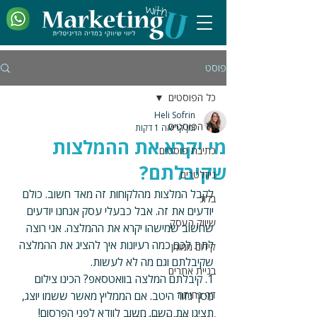
פוסט
כל הפוסטים
Heli Sofrin
כל הפוסטים
זמן קריאה 1 דקות
מי יקרא את ההמלצות
כתיבת פוסטים
שקיבלתם?
ניוזלטרים
לקבל המלצות מהלקוחות זה מאד חשוב. כולם 
בלוג
יודעים את זה. אבל כבעלי עסק אנחנו יודעים 
שיווק העסק
שחשוב שמישהו יקרא את ההמלצה. אני רוצה 
לתת לכם כמה רעיונות איך להציג את ההמלצה 
קידום ממומן
שקיבלתם וגם מה לא לעשות.
בניית אתרים
1. קיבלתם המלצה בוואטסאפ? הכינו צילום 
דף נחיתה
מסך גזור היטב. אם הממליץ מאשר ששמו יוצג, 
תציגו את השם. חשוב לוודא לפני הפרסום! 