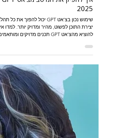
איך להפיק 
2025
שימוש נכון בצ'אט GPT יכול להפוך את כל תה
יצירת התוכן לפשוט, מהיר ומדויק יותר. למדו אי
להוציא מהצ'אט GPT תכנים מדויקים ומותאמי
לעסק שלכם עם עשרה טיפים מעשיים ויעילים!
מאמר פרקטי עם שפע של דוגמאות מעשיות.