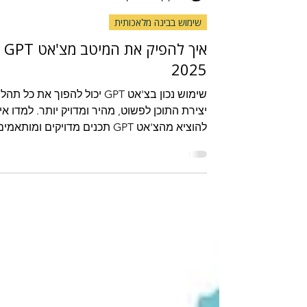
Heli Sofrin
זמן קריאה 5 דקות
שימוש בבינה מלאכותית
איך להפיק 
2025
שימוש נכון בצ'אט GPT יכול להפוך את כל תה
יצירת התוכן לפשוט, מהיר ומדויק יותר. למדו אי
להוציא מהצ'אט GPT תכנים מדויקים ומותאמי
לעסק שלכם עם עשרה טיפים מעשיים ויעילים!
מאמר פרקטי עם שפע של דוגמאות מעשיות.