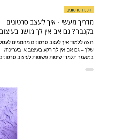
Heli Sofrin
זמן קריאה 4 דקות
הכנת סרטונים
מדריך מעשי - איך לעצב סרטונים
בקנבה? גם אם אין לך מושג בעיצוב
רוצה ללמוד איך לעצב סרטונים מהממים לעסק
שלך – גם אם אין לך רקע בעיצוב או בעריכה?
במאמר תלמדי שיטות פשוטות לעיצוב סרטונים
בקנבה: שימוש בתבניות מוכנות, יצירת סרטון
מתמונות, הוספת טקסטים וסרטוני מאגר, ואפיל
שימוש בכלי ה-AI החדש של Canva. מדר
וברור שיחסוך לך זמן, כסף ותסכול, ויעזור לך
ליצור סרטונים שיווקיים יפים, אחידים ומקצועיים
ישירות מהטלפון או מהמחשב שלך.