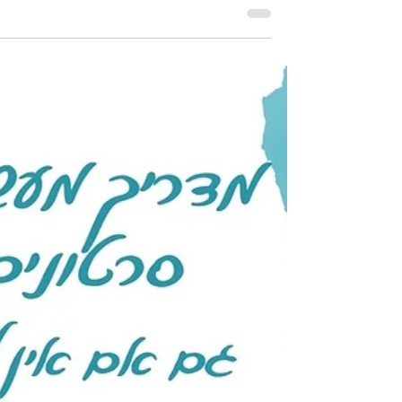
עסקים, אבל רק כשעושים אותו נכון. במאמר
תמצאי הסבר ברור לשגיאות נפוצות בשיווק
בווידאו, איך ליצור סרטונים שיווקיים שמייצרים
חיבור אמיתי עם לקוחות, למה לא חייבים להיות
ויראליים, ואיך לבחור בין סרטון דיבור למצלמה
לבין BROLL. המאמר עוסק במסר אחד ברור, 
נכון, עריכה פשוטה, עקביות, והבנה עמוקה של
צרכי הלקוחה. מתאים לבעלות עסקים שרוצות
תוצאות מסרטונים באינסטגרם בלי חשיפה
אישית מוגזמת.